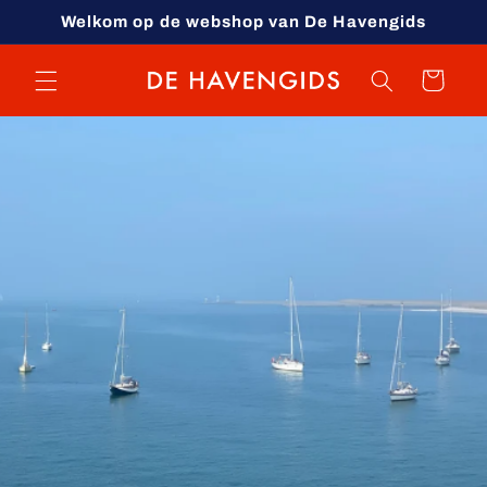
Meteen
Welkom op de webshop van De Havengids
naar de
content
Winkelwagen