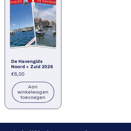
De Havengids
Noord + Zuid 2026
Normale
€6,00
prijs
Aan
winkelwagen
toevoegen