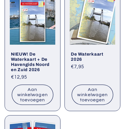
NIEUW! De
De Waterkaart
Waterkaart + De
2026
Havengids Noord
Normale
€7,95
en Zuid 2026
prijs
Normale
€12,95
prijs
Aan
Aan
winkelwagen
winkelwagen
toevoegen
toevoegen